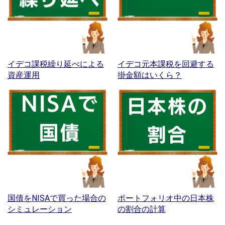
イデコ課税繰り延べによる
イデコ元本課税を回避する
資産運用
掛金額はいくら？
国債をNISAで買った場合の
ポートフォリオ中の日本株
シミュレーション
の割合の計算