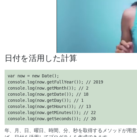
日付を活用した計算
var now = new Date();

console.log(now.getFullYear()); // 2019

console.log(now.getMonth()); // 2

console.log(now.getDate()); // 18

console.log(now.getDay()); // 1

console.log(now.getHours()); // 13

console.log(now.getMinutes()); // 22

console.log(now.getSeconds()); // 20
年、月、日、曜日、時間、分、秒を取得するメソッドが用意