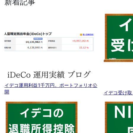
新着記事
イデコ運用利益1千万円。ポートフォリオ公
開
イデコ受け取