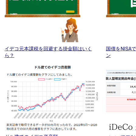
イデコ元本課税を回避する掛金額はいく
国債をNIS
ら？
ン