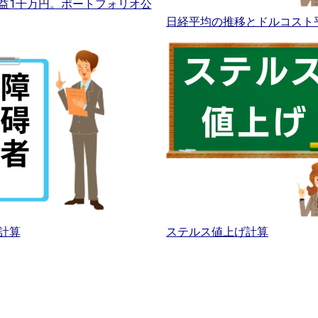
益1千万円。ポートフォリオ公
日経平均の推移とドルコスト
計算
ステルス値上げ計算