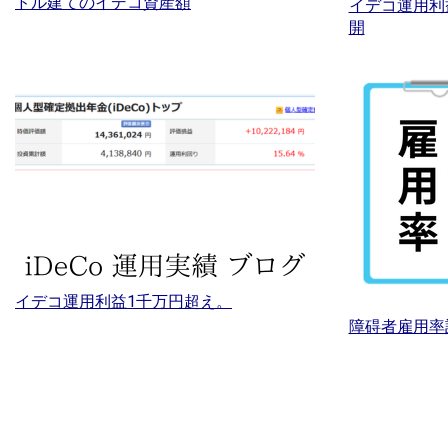
ドル建てのイデコ資産額
イデコ運用利
開
イデコ運用利益1千万円超え。
障碍者雇用率