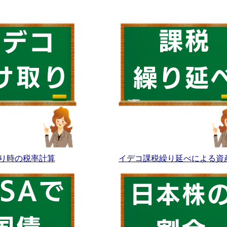
り時の税率計算
イデコ課税繰り延べによる資