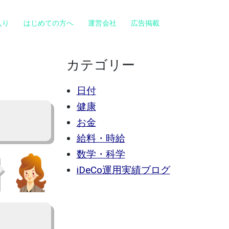
入り
はじめての方へ
運営会社
広告掲載
カテゴリー
日付
健康
お金
給料・時給
数学・科学
iDeCo運用実績ブログ