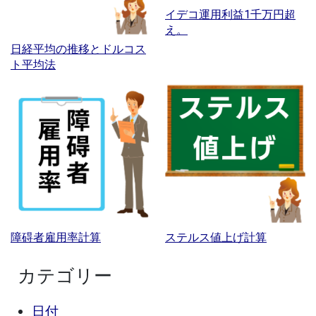
イデコ運用利益1千万円超
え。
日経平均の推移とドルコス
ト平均法
障碍者雇用率計算
ステルス値上げ計算
カテゴリー
日付