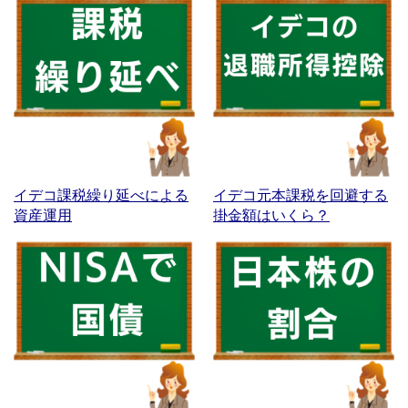
イデコ課税繰り延べによる
イデコ元本課税を回避する
資産運用
掛金額はいくら？