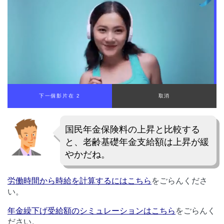
下一個影片在 1
取消
国民年金保険料の上昇と比較する
と、老齢基礎年金支給額は上昇が緩
やかだね。
労働時間から時給を計算するにはこちら
をごらんくださ
い。
年金繰下げ受給額のシミュレーションはこちら
をごらんく
ださい。