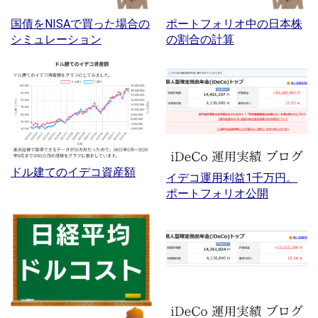
国債をNISAで買った場合の
ポートフォリオ中の日本株
シミュレーション
の割合の計算
ドル建てのイデコ資産額
イデコ運用利益1千万円。
ポートフォリオ公開