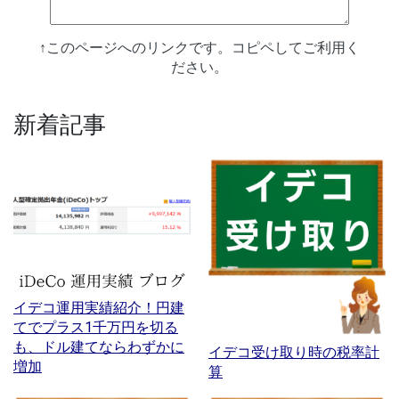
↑このページへのリンクです。コピペしてご利用く
ださい。
新着記事
イデコ運用実績紹介！円建
てでプラス1千万円を切る
も、ドル建てならわずかに
イデコ受け取り時の税率計
増加
算