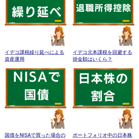
イデコ課税繰り延べによる
イデコ元本課税を回避する
資産運用
掛金額はいくら？
国債をNISAで買った場合の
ポートフォリオ中の日本株