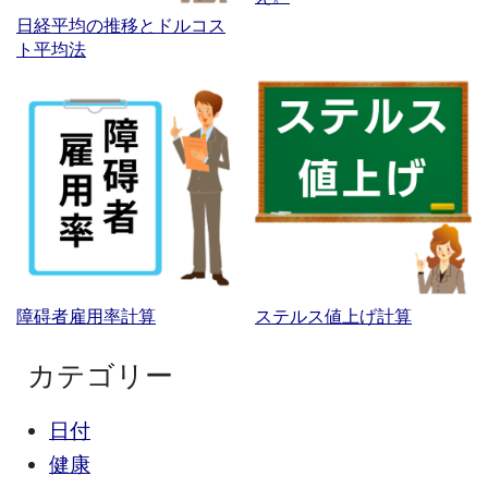
日経平均の推移とドルコス
ト平均法
障碍者雇用率計算
ステルス値上げ計算
カテゴリー
日付
健康