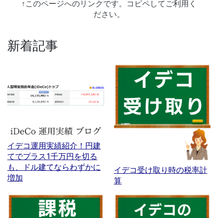
↑このページへのリンクです。コピペしてご利用く
ださい。
新着記事
イデコ運用実績紹介！円建
てでプラス1千万円を切る
も、ドル建てならわずかに
イデコ受け取り時の税率計
増加
算