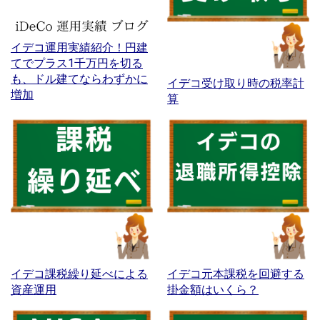
イデコ運用実績紹介！円建
てでプラス1千万円を切る
も、ドル建てならわずかに
イデコ受け取り時の税率計
増加
算
イデコ課税繰り延べによる
イデコ元本課税を回避する
資産運用
掛金額はいくら？