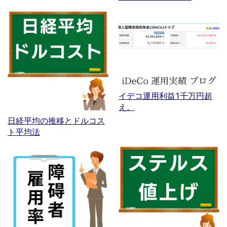
イデコ運用利益1千万円超
え。
日経平均の推移とドルコス
ト平均法