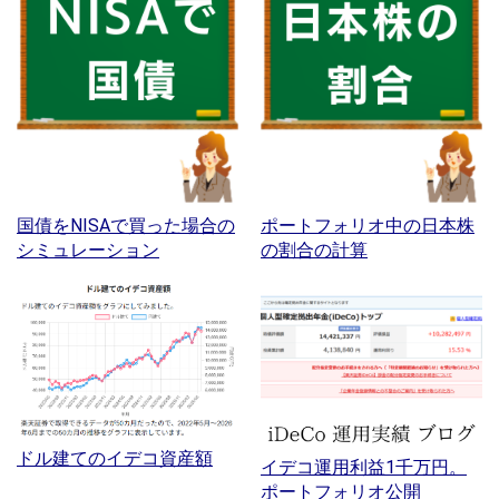
国債をNISAで買った場合の
ポートフォリオ中の日本株
シミュレーション
の割合の計算
ドル建てのイデコ資産額
イデコ運用利益1千万円。
ポートフォリオ公開