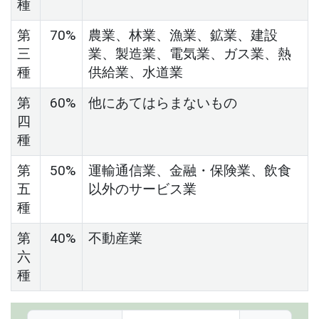
種
第
70%
農業、林業、漁業、鉱業、建設
三
業、製造業、電気業、ガス業、熱
種
供給業、水道業
第
60%
他にあてはらまないもの
四
種
第
50%
運輸通信業、金融・保険業、飲食
五
以外のサービス業
種
第
40%
不動産業
六
種