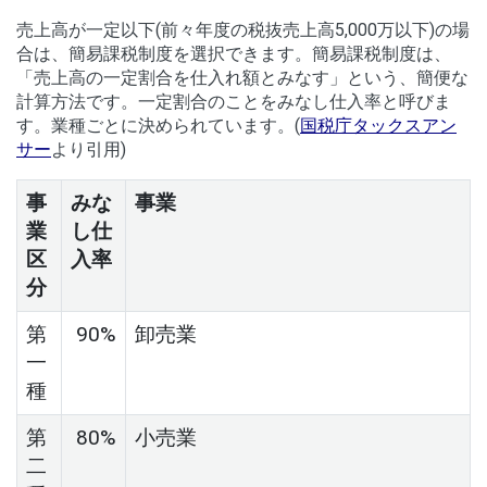
売上高が一定以下(前々年度の税抜売上高5,000万以下)の場
合は、簡易課税制度を選択できます。簡易課税制度は、
「売上高の一定割合を仕入れ額とみなす」という、簡便な
計算方法です。一定割合のことをみなし仕入率と呼びま
す。業種ごとに決められています。(
国税庁タックスアン
サー
より引用)
事
みな
事業
業
し仕
区
入率
分
第
90%
卸売業
一
種
第
80%
小売業
二