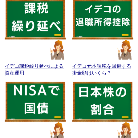
イデコ課税繰り延べによる
イデコ元本課税を回避する
資産運用
掛金額はいくら？