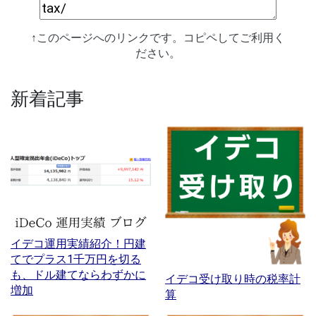
↑このページへのリンクです。コピペしてご利用く
ださい。
新着記事
イデコ運用実績紹介！円建
てでプラス1千万円を切る
も、ドル建てならわずかに
イデコ受け取り時の税率計
増加
算