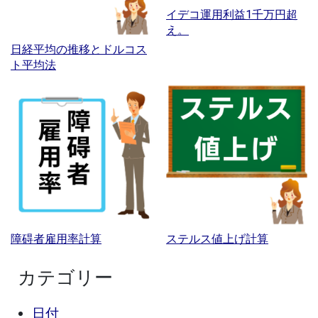
イデコ運用利益1千万円超
え。
日経平均の推移とドルコス
ト平均法
障碍者雇用率計算
ステルス値上げ計算
カテゴリー
日付