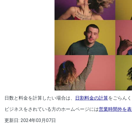
00:00
/
01:05
[ TRUVID ] PE
日数と料金を計算したい場合は、
日割料金の計算
をごらんく
ビジネスをされている方のホームページには
営業時間外を表示
更新日:
2024年03月07日