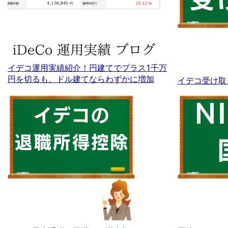
イデコ運用実績紹介！円建てでプラス1千万
円を切るも、ドル建てならわずかに増加
イデコ受け取