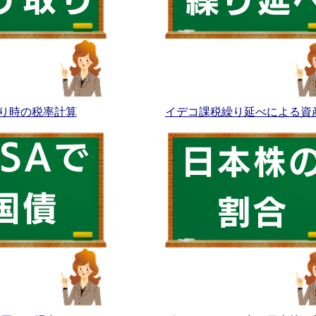
り時の税率計算
イデコ課税繰り延べによる資