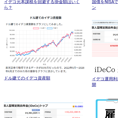
イデコ元本課税を回避する掛金額はいく
国債をNIS
ら？
ン
ドル建てのイデコ資産額
イデコ運用利
開