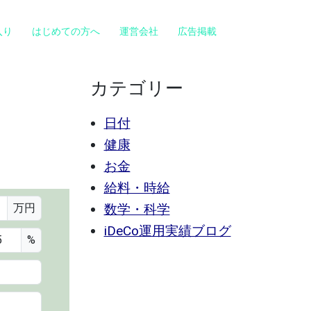
入り
はじめての方へ
運営会社
広告掲載
カテゴリー
日付
健康
お金
給料・時給
万円
数学・科学
iDeCo運用実績ブログ
%