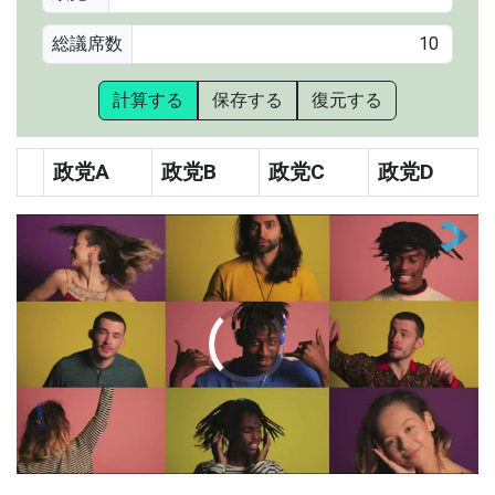
総議席数
計算する
保存する
復元する
政党A
政党B
政党C
政党D
00:00
/
01:05