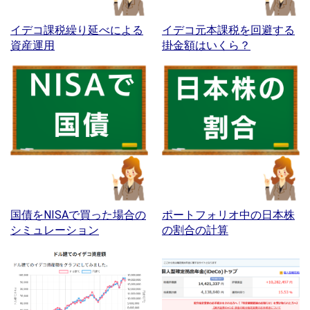
イデコ課税繰り延べによる
イデコ元本課税を回避する
資産運用
掛金額はいくら？
国債をNISAで買った場合の
ポートフォリオ中の日本株
シミュレーション
の割合の計算