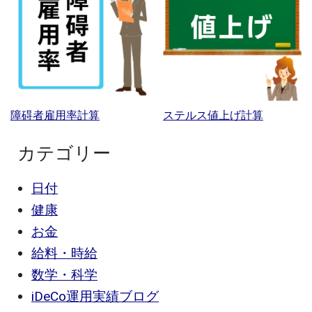
障碍者雇用率計算
ステルス値上げ計算
カテゴリー
日付
健康
お金
給料・時給
数学・科学
iDeCo運用実績ブログ