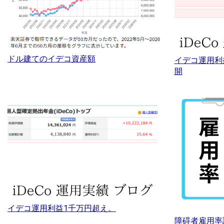
ドル建てのイデコ資産額
イデコ運用利
開
イデコ運用利益1千万円超え。
障碍者雇用率