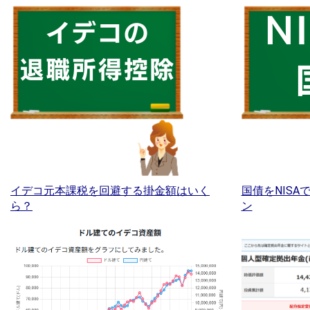
イデコ元本課税を回避する掛金額はいく
国債をNIS
ら？
ン