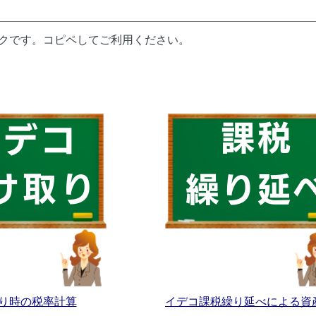
ンクです。コピペしてご利用ください。
り時の税率計算
イデコ課税繰り延べによる資