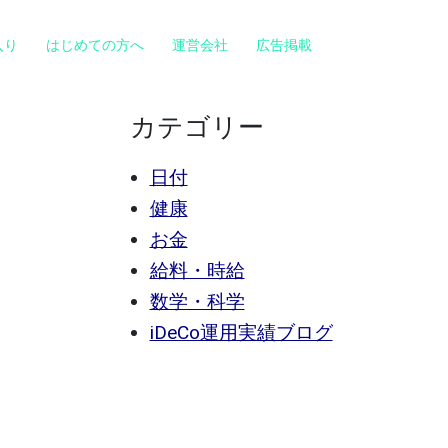
入り
はじめての方へ
運営会社
広告掲載
カテゴリー
日付
健康
お金
給料・時給
数学・科学
iDeCo運用実績ブログ