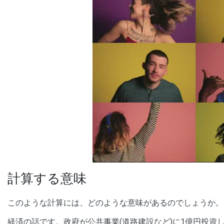
00:00
/
01:05
[ TRUVID ] PE
計算する意味
このような計算には、どのような意味があるのでしょうか。
経済の話です。政府が公共事業(道路建設など)に1億円投