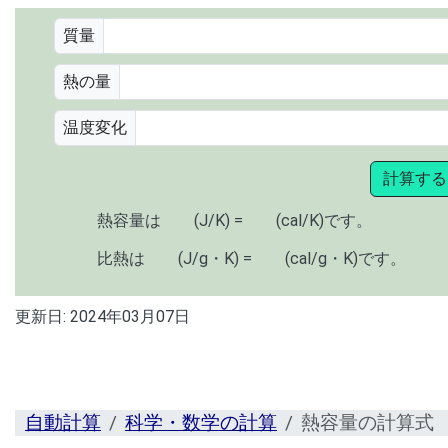
質量
熱の量
温度変化
計算する
熱容量は
(J/K) =
(cal/K)です。
比熱は
(J/g・K) =
(cal/g・K)です。
更新日:
2024年03月07日
自動計算
科学・数学の計算
熱容量の計算式