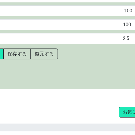
保存する
復元する
お気