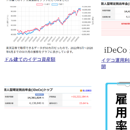
ドル建てのイデコ資産額
イデコ運用利
開