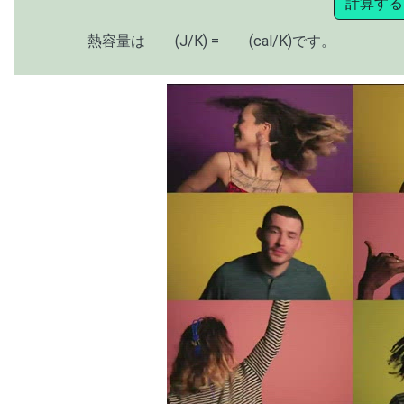
計算する
熱容量は
(J/K) =
(cal/K)です。
00:00
/
01:05
[ TRUVID ] PE