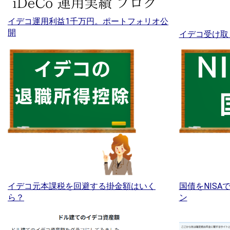
イデコ運用利益1千万円。ポートフォリオ公
開
イデコ受け取
イデコ元本課税を回避する掛金額はいく
国債をNIS
ら？
ン