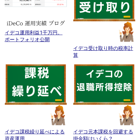
イデコ運用利益1千万円。
ポートフォリオ公開
イデコ受け取り時の税率計
算
イデコ課税繰り延べによる
イデコ元本課税を回避する
資産運用
掛金額はいくら？