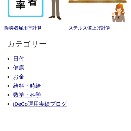
障碍者雇用率計算
ステルス値上げ計算
カテゴリー
日付
健康
お金
給料・時給
数学・科学
iDeCo運用実績ブログ