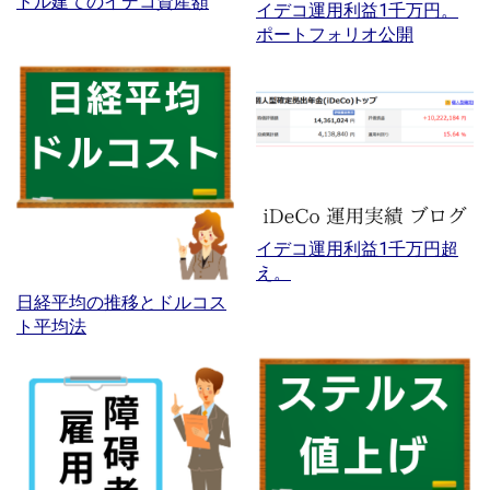
ドル建てのイデコ資産額
イデコ運用利益1千万円。
ポートフォリオ公開
イデコ運用利益1千万円超
え。
日経平均の推移とドルコス
ト平均法