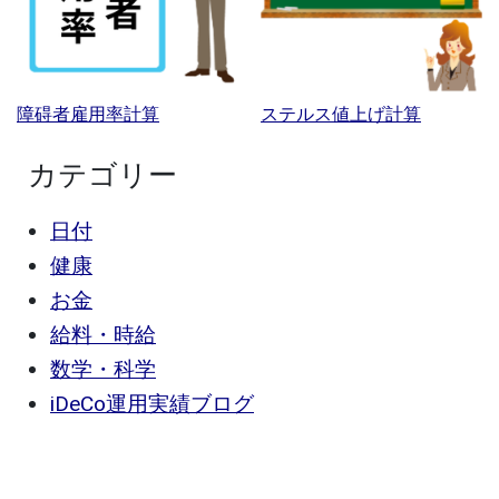
障碍者雇用率計算
ステルス値上げ計算
カテゴリー
日付
健康
お金
給料・時給
数学・科学
iDeCo運用実績ブログ