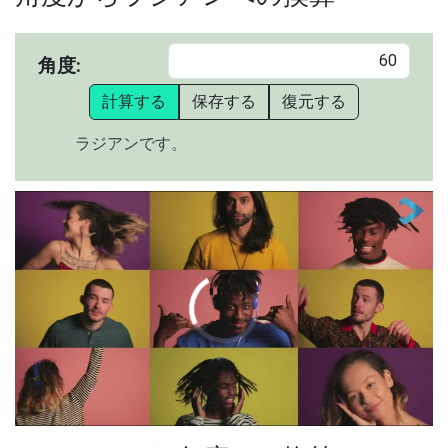
角度:
計算する
保存する
復元する
ラジアンです。
00:00
/
01:05