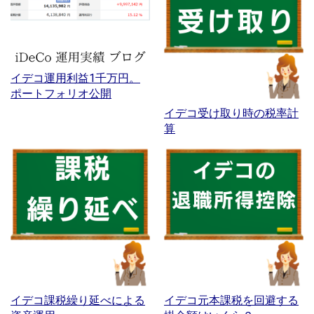
イデコ運用利益1千万円。
ポートフォリオ公開
イデコ受け取り時の税率計
算
イデコ課税繰り延べによる
イデコ元本課税を回避する