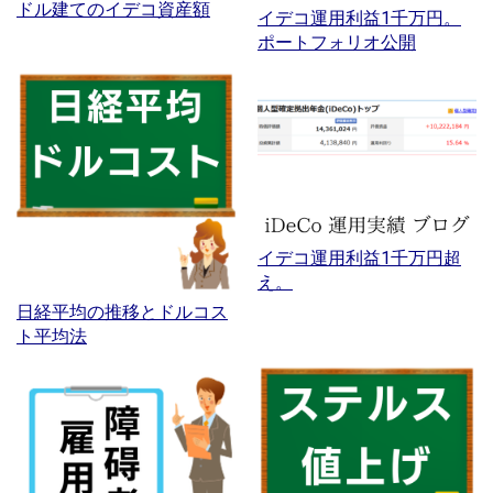
ドル建てのイデコ資産額
イデコ運用利益1千万円。
ポートフォリオ公開
イデコ運用利益1千万円超
え。
日経平均の推移とドルコス
ト平均法