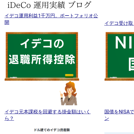
イデコ運用利益1千万円。ポートフォリオ公
開
イデコ受け取
イデコ元本課税を回避する掛金額はいく
国債をNIS
ら？
ン