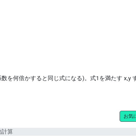
片方の係数を何倍かすると同じ式になる)。式1を満たす x,y
お気
動計算