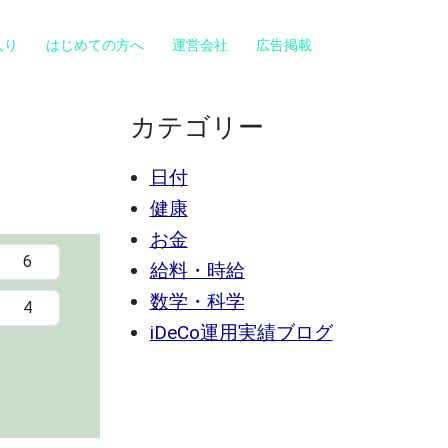
入り
はじめての方へ
運営会社
広告掲載
カテゴリー
日付
健康
お金
給料・時給
数学・科学
iDeCo運用実績ブログ