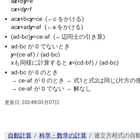
a
x
+b
y
=e
c
x
+d
y
=f
ac
x
+bc
y
=ce (←c をかける)
ac
x
+ad
y
=af (←a をかける)
(ad-bc)
y
=ce-af (←辺同士の引き算)
ad-bc が 0 でないとき
y
=(ce-af) / (ad-bc)
xも同様に計算すると
x
=(cd-bf) / (ad-bc)
ad-bc が 0 のとき
→ ce-af が 0 のとき → 式1と式2は同じ(
→ ce-af が 0 でない → 解なし
更新日:
2024年03月07日
自動計算
科学・数学の計算
連立方程式の自