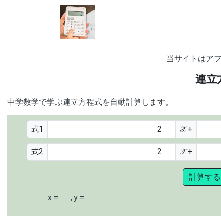
当サイトはア
連立
中学数学で学ぶ連立方程式を自動計算します。
式1
𝒳 +
式2
𝒳 +
計算する
x =
, y =