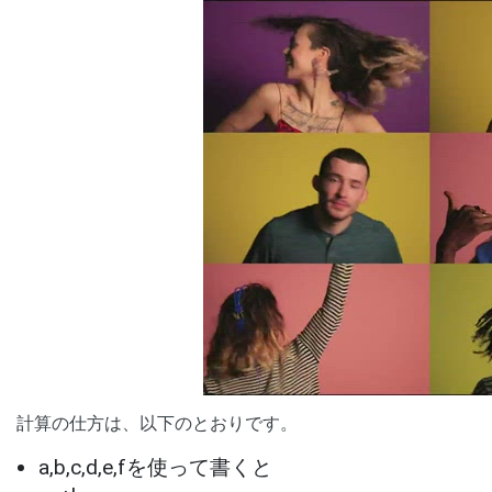
00:00
/
01:05
[ TRUVID ] PE
計算の仕方は、以下のとおりです。
a,b,c,d,e,fを使って書くと