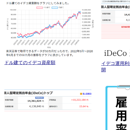
ドル建てのイデコ資産額
イデコ運用利
開