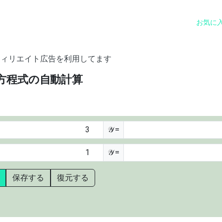
お気に
フィリエイト広告を利用してます
方程式の自動計算
𝒴 =
𝒴 =
保存する
復元する