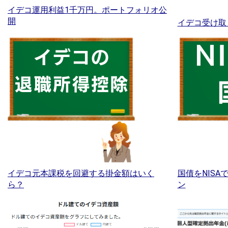
イデコ運用利益1千万円。ポートフォリオ公
開
イデコ受け取
イデコ元本課税を回避する掛金額はいく
国債をNIS
ら？
ン