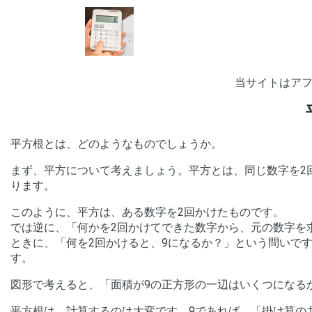
当サイトはア
平方根とは、どのようなものでしょうか。
まず、平方について考えましょう。平方とは、同じ数字を2回か
ります。
このように、平方は、ある数字を2回かけたものです。
では逆に、「何かを2回かけてできた数字から、元の数字を
ときに、「何を2回かけると、9になるか？」という問いで
す。
図形で考えると、「面積が9の正方形の一辺はいくつになる
平方根は、計算するのは大変です。9であれば、「掛け算の九