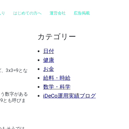
入り
はじめての方へ
運営会社
広告掲載
カテゴリー
日付
健康
お金
3x3=9とな
給料・時給
数学・科学
いう数字がある
iDeCo運用実績ブログ
9とも呼びま
つもそうでは