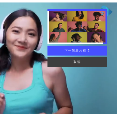
下一個影片在 1
取消