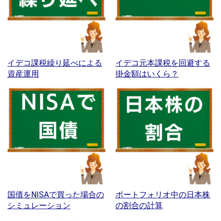
イデコ課税繰り延べによる
イデコ元本課税を回避する
資産運用
掛金額はいくら？
国債をNISAで買った場合の
ポートフォリオ中の日本株
シミュレーション
の割合の計算