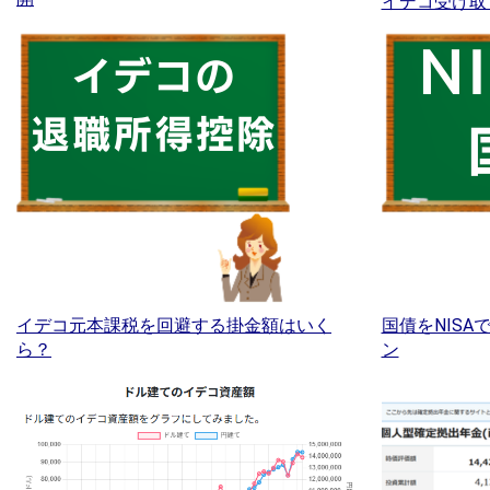
イデコ受け取
イデコ元本課税を回避する掛金額はいく
国債をNIS
ら？
ン