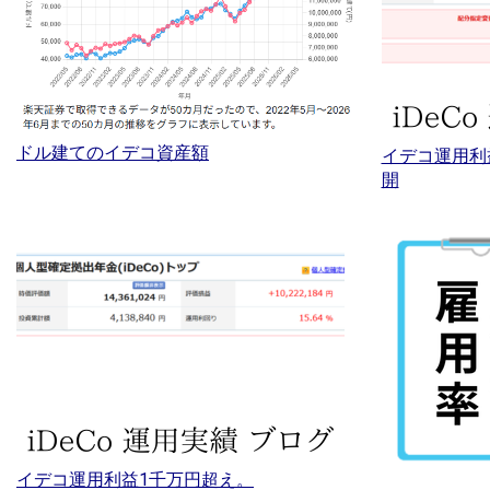
ドル建てのイデコ資産額
イデコ運用利
開
イデコ運用利益1千万円超え。