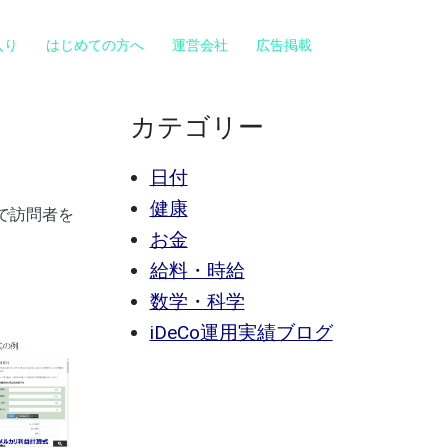
入り
はじめての方へ
運営会社
広告掲載
カテゴリー
日付
健康
で訪問者を
お金
給料・時給
数学・科学
iDeCo運用実績ブログ