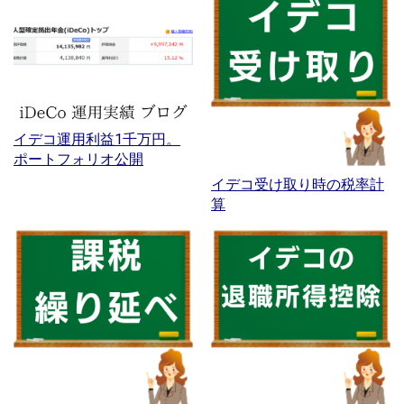
イデコ運用利益1千万円。
ポートフォリオ公開
イデコ受け取り時の税率計
算