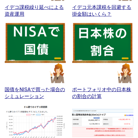
イデコ課税繰り延べによる
イデコ元本課税を回避する
資産運用
掛金額はいくら？
国債をNISAで買った場合の
ポートフォリオ中の日本株
シミュレーション
の割合の計算