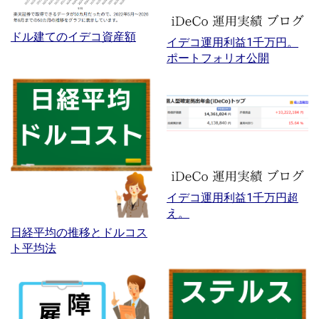
ドル建てのイデコ資産額
イデコ運用利益1千万円。
ポートフォリオ公開
イデコ運用利益1千万円超
え。
日経平均の推移とドルコス
ト平均法