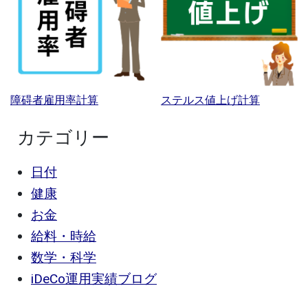
障碍者雇用率計算
ステルス値上げ計算
カテゴリー
日付
健康
お金
給料・時給
数学・科学
iDeCo運用実績ブログ