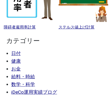
障碍者雇用率計算
ステルス値上げ計算
カテゴリー
日付
健康
お金
給料・時給
数学・科学
iDeCo運用実績ブログ