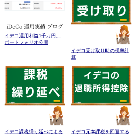
イデコ運用利益1千万円。
ポートフォリオ公開
イデコ受け取り時の税率計
算
イデコ課税繰り延べによる
イデコ元本課税を回避する