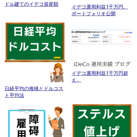
ドル建てのイデコ資産額
イデコ運用利益1千万円。
ポートフォリオ公開
イデコ運用利益1千万円超
え。
日経平均の推移とドルコス
ト平均法