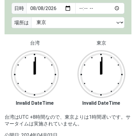
日時
場所は
台湾
東京
●
●
●
●
●
●
●
●
●
●
●
●
●
●
●
●
●
●
●
●
●
●
●
●
Invalid DateTime
Invalid DateTime
台湾はUTC +8時間なので、東京よりは1時間遅いです。サ
マータイムは実施されていません。
公開日:
2024年04月03日