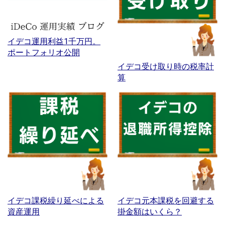
イデコ運用利益1千万円。
ポートフォリオ公開
イデコ受け取り時の税率計
算
イデコ課税繰り延べによる
イデコ元本課税を回避する
資産運用
掛金額はいくら？