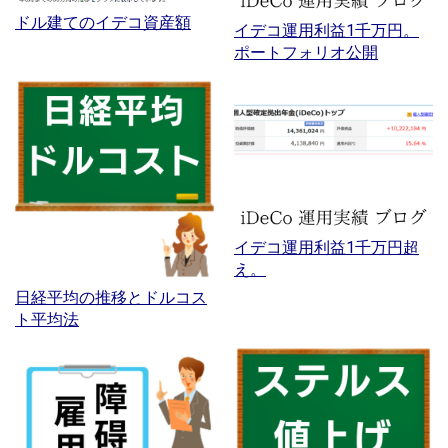
ドル建てのイデコ資産額
イデコ運用利益1千万円。
ポートフォリオ公開
イデコ運用利益1千万円超
え。
日経平均の推移とドルコス
ト平均法