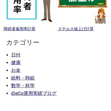
障碍者雇用率計算
ステルス値上げ計算
カテゴリー
日付
健康
お金
給料・時給
数学・科学
iDeCo運用実績ブログ