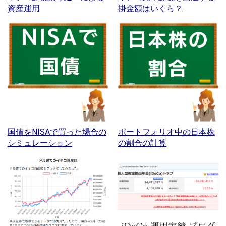
資産運用
掛金額はいくら？
国債をNISAで買った場合の
ポートフォリオ中の日本株
シミュレーション
の割合の計算