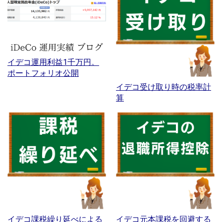
イデコ運用利益1千万円。
ポートフォリオ公開
イデコ受け取り時の税率計
算
イデコ課税繰り延べによる
イデコ元本課税を回避する