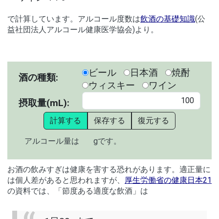
で計算しています。アルコール度数は
飲酒の基礎知識
(公
益社団法人アルコール健康医学協会)より。
ビール
日本酒
焼酎
酒の種類:
ウィスキー
ワイン
摂取量(mL):
計算する
保存する
復元する
アルコール量は
gです。
お酒の飲みすぎは健康を害する恐れがあります。適正量に
は個人差があると思われますが、
厚生労働省の健康日本21
の資料では、「節度ある適度な飲酒」は