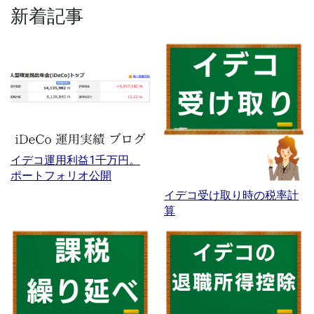
新着記事
イデコ運用利益1千万円。
ポートフォリオ公開
イデコ受け取り時の税率計
算