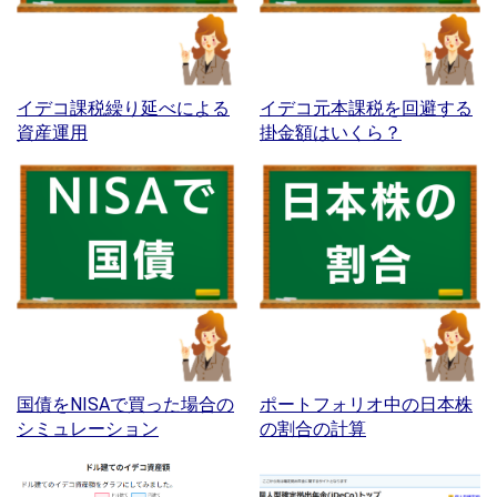
イデコ課税繰り延べによる
イデコ元本課税を回避する
資産運用
掛金額はいくら？
国債をNISAで買った場合の
ポートフォリオ中の日本株
シミュレーション
の割合の計算