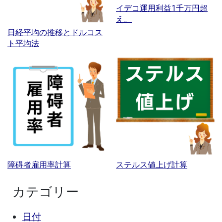
イデコ運用利益1千万円超
え。
日経平均の推移とドルコス
ト平均法
障碍者雇用率計算
ステルス値上げ計算
カテゴリー
日付