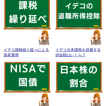
イデコ課税繰り延べによる
イデコ元本課税を回避する
資産運用
掛金額はいくら？