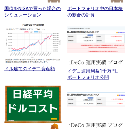
国債をNISAで買った場合の
ポートフォリオ中の日本株
シミュレーション
の割合の計算
ドル建てのイデコ資産額
イデコ運用利益1千万円。
ポートフォリオ公開