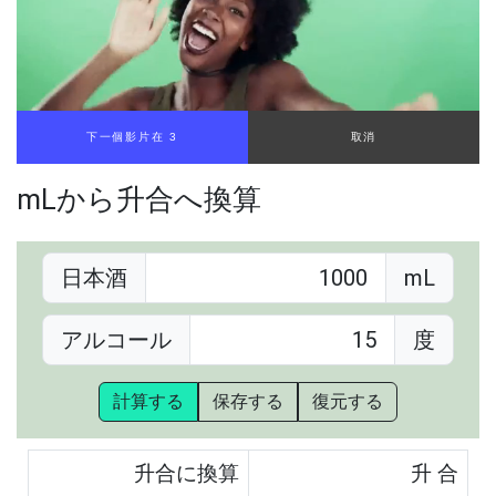
下一個影片在 2
取消
mLから升合へ換算
日本酒
mL
アルコール
度
計算する
保存する
復元する
升合に換算
升
合