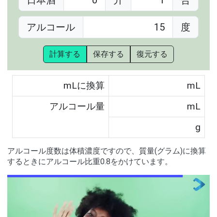
日本酒
升
合
アルコール
度
計算する
保存する
復元する
mLに換算
mL
アルコール量
mL
g
アルコール度数は体積濃度ですので、質量(グラム)に換算
するときにアルコール比重0.8をかけています。