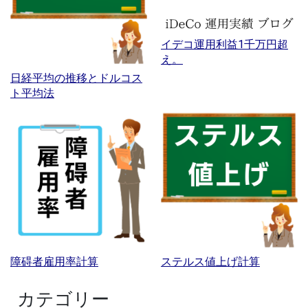
イデコ運用利益1千万円超
え。
日経平均の推移とドルコス
ト平均法
障碍者雇用率計算
ステルス値上げ計算
カテゴリー