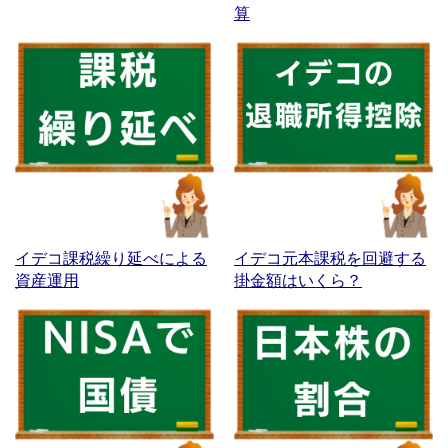
算
イデコ課税繰り延べによる
イデコ元本課税を回避する
資産運用
掛金額はいくら？