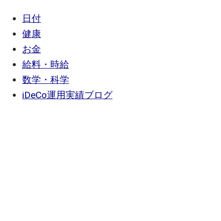
日付
健康
お金
給料・時給
数学・科学
iDeCo運用実績ブログ