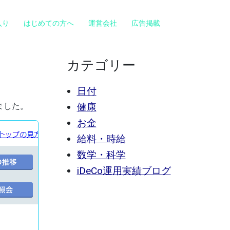
入り
はじめての方へ
運営会社
広告掲載
カテゴリー
日付
ました。
健康
お金
給料・時給
数学・科学
iDeCo運用実績ブログ