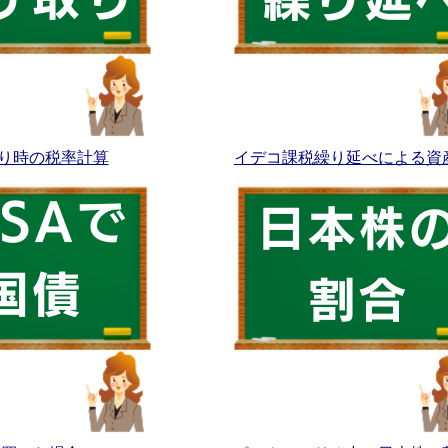
り時の税率計算
イデコ課税繰り延べによる資