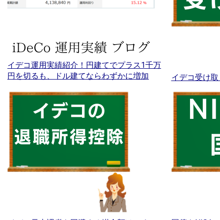
イデコ運用実績紹介！円建てでプラス1千万
円を切るも、ドル建てならわずかに増加
イデコ受け取