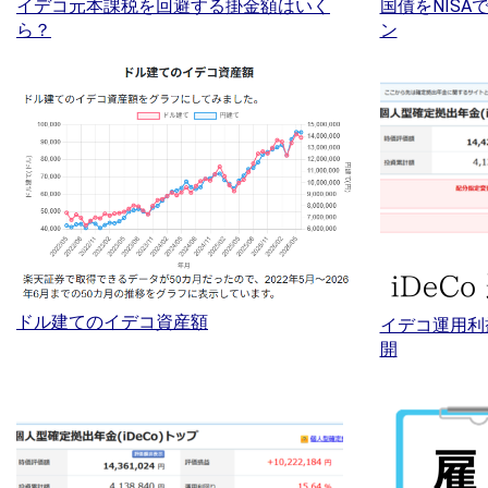
イデコ元本課税を回避する掛金額はいく
国債をNIS
ら？
ン
ドル建てのイデコ資産額
イデコ運用利
開