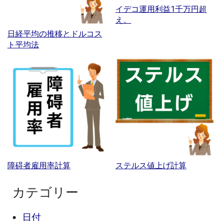
イデコ運用利益1千万円超
え。
日経平均の推移とドルコス
ト平均法
障碍者雇用率計算
ステルス値上げ計算
カテゴリー
日付