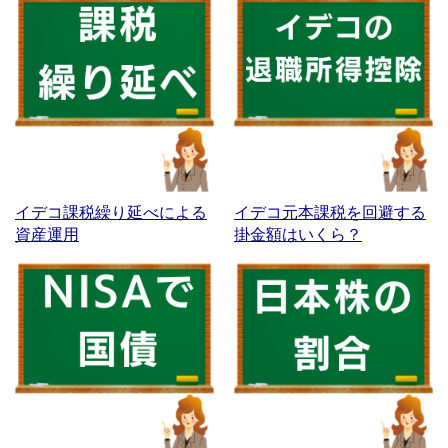
イデコ課税繰り延べによる
イデコ元本課税を回避する
資産運用
掛金額はいくら？