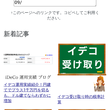
↑このページへのリンクです。コピペしてご利用く
ださい。
新着記事
イデコ運用実績紹介！円建
てでプラス1千万円を切る
も、ドル建てならわずかに
イデコ受け取り時の税率計
増加
算