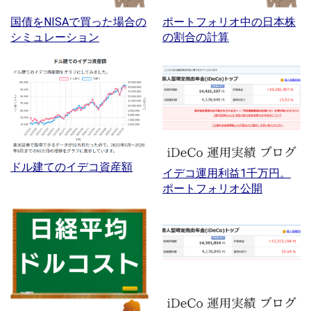
国債をNISAで買った場合の
ポートフォリオ中の日本株
シミュレーション
の割合の計算
ドル建てのイデコ資産額
イデコ運用利益1千万円。
ポートフォリオ公開