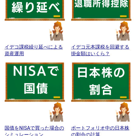
イデコ課税繰り延べによる
イデコ元本課税を回避する
資産運用
掛金額はいくら？
国債をNISAで買った場合の
ポートフォリオ中の日本株
シミュレーション
の割合の計算