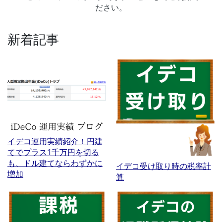
ださい。
新着記事
イデコ運用実績紹介！円建
てでプラス1千万円を切る
も、ドル建てならわずかに
イデコ受け取り時の税率計
増加
算