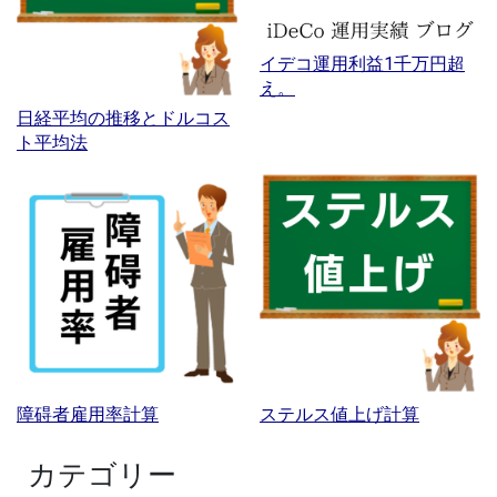
イデコ運用利益1千万円超
え。
日経平均の推移とドルコス
ト平均法
障碍者雇用率計算
ステルス値上げ計算
カテゴリー