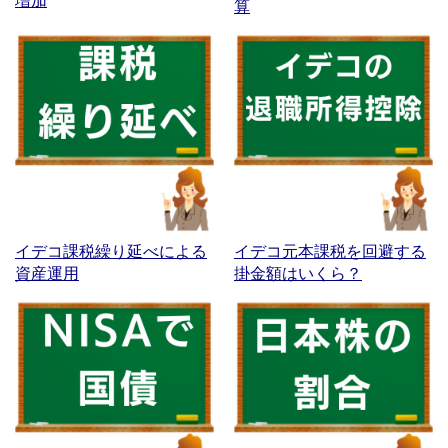
増加
算
イデコ課税繰り延べによる
イデコ元本課税を回避する
資産運用
掛金額はいくら？