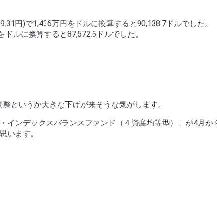
1円)で1,436万円をドルに換算すると90,138.7ドルでした。
円をドルに換算すると87,572.6ドルでした。
、調整というか大きな下げが来そうな気がします。
・インデックスバランスファンド（４資産均等型）」が4月か
思います。