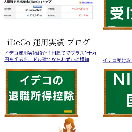
イデコ運用実績紹介！円建てでプラス1千万
円を切るも、ドル建てならわずかに増加
イデコ受け取