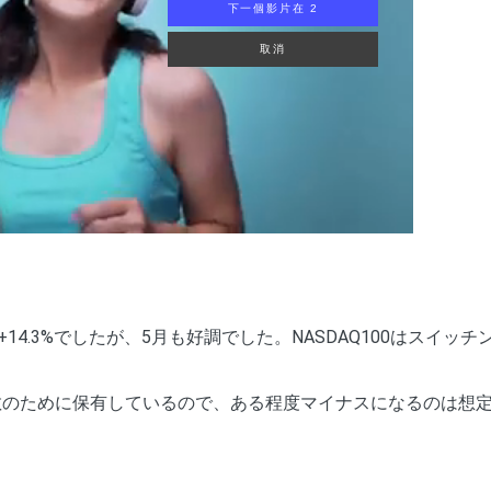
下一個影片在 1
取消
+14.3%でしたが、5月も好調でした。NASDAQ100はスイッ
分散のために保有しているので、ある程度マイナスになるのは想