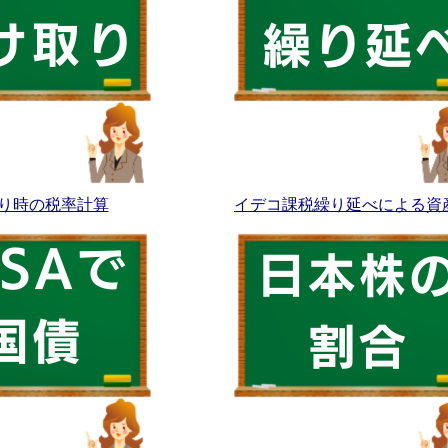
り時の税率計算
イデコ課税繰り延べによる資