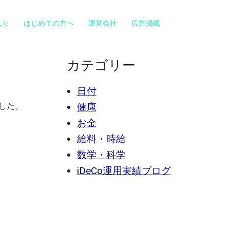
入り
はじめての方へ
運営会社
広告掲載
カテゴリー
日付
した。
健康
お金
給料・時給
数学・科学
iDeCo運用実績ブログ