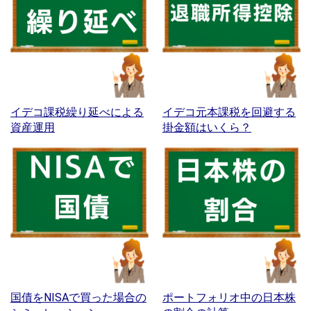
イデコ課税繰り延べによる
イデコ元本課税を回避する
資産運用
掛金額はいくら？
国債をNISAで買った場合の
ポートフォリオ中の日本株