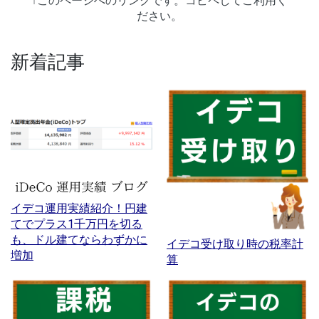
↑このページへのリンクです。コピペしてご利用く
ださい。
新着記事
イデコ運用実績紹介！円建
てでプラス1千万円を切る
も、ドル建てならわずかに
イデコ受け取り時の税率計
増加
算