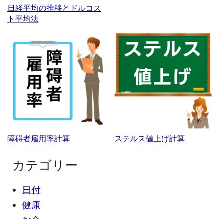
日経平均の推移とドルコス
ト平均法
障碍者雇用率計算
ステルス値上げ計算
カテゴリー
日付
健康