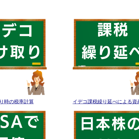
り時の税率計算
イデコ課税繰り延べによる資