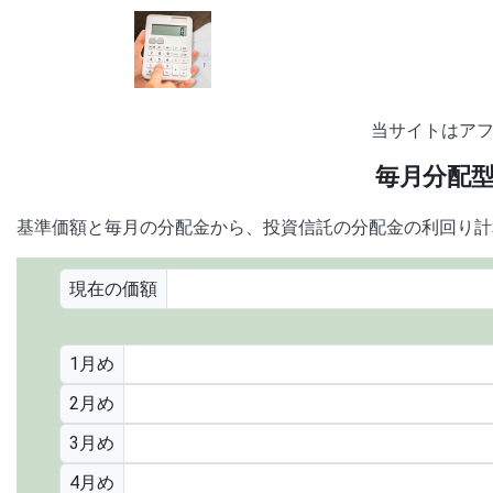
当サイトはア
毎月分配
基準価額と毎月の分配金から、投資信託の分配金の利回り計算
現在の価額
1月め
2月め
3月め
4月め