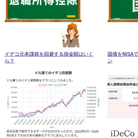
イデコ元本課税を回避する掛金額はいく
国債をNIS
ら？
ン