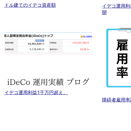
ドル建てのイデコ資産額
イデコ運用利
開
イデコ運用利益1千万円超え。
障碍者雇用率