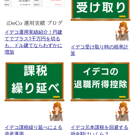
イデコ運用実績紹介！円建
てでプラス1千万円を切る
も、ドル建てならわずかに
イデコ受け取り時の税率計
増加
算
イデコ課税繰り延べによる
イデコ元本課税を回避する
資産運用
掛金額はいくら？