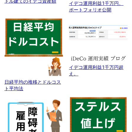
ドル建てのイデコ資産額
イデコ運用利益1千万円。
ポートフォリオ公開
イデコ運用利益1千万円超
え。
日経平均の推移とドルコス
ト平均法