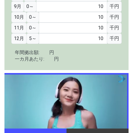
9月
0
～
千円
10月
0
～
千円
11月
0
～
千円
12月
5
～
千円
年間拠出額:
円
一カ月あたり:
円