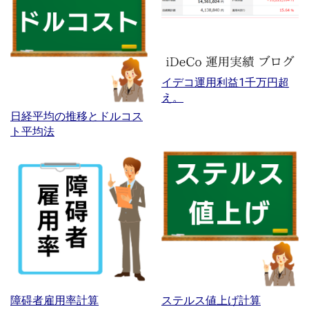
イデコ運用利益1千万円超
え。
日経平均の推移とドルコス
ト平均法
障碍者雇用率計算
ステルス値上げ計算