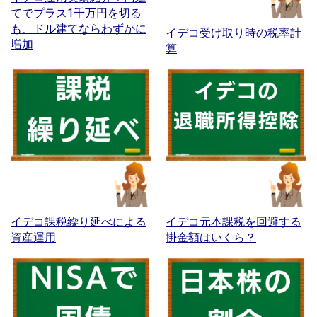
てでプラス1千万円を切る
も、ドル建てならわずかに
イデコ受け取り時の税率計
増加
算
イデコ課税繰り延べによる
イデコ元本課税を回避する
資産運用
掛金額はいくら？