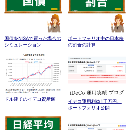
国債をNISAで買った場合の
ポートフォリオ中の日本株
シミュレーション
の割合の計算
ドル建てのイデコ資産額
イデコ運用利益1千万円。
ポートフォリオ公開