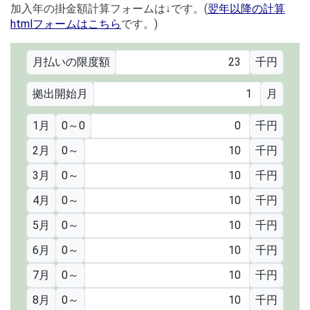
加入年の掛金額計算フォームは↓です。(
翌年以降の計算
htmlフォームはこちら
です。)
月払いの限度額
千円
拠出開始月
月
1月
0
～
0
千円
2月
0
～
千円
3月
0
～
千円
4月
0
～
千円
5月
0
～
千円
6月
0
～
千円
7月
0
～
千円
8月
0
～
千円