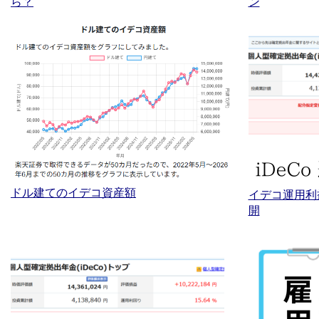
ら？
ン
ドル建てのイデコ資産額
イデコ運用利
開