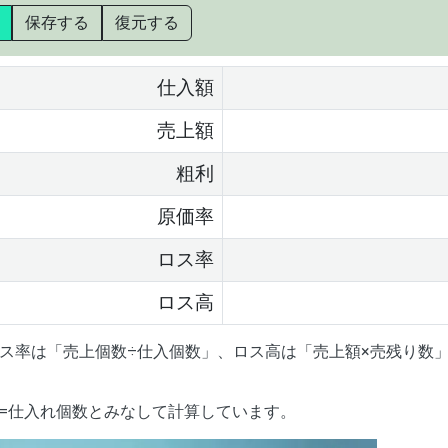
保存する
復元する
仕入額
売上額
粗利
原価率
ロス率
ロス高
ロス率は「売上個数÷仕入個数」、ロス高は「売上額×売残り数
=仕入れ個数とみなして計算しています。