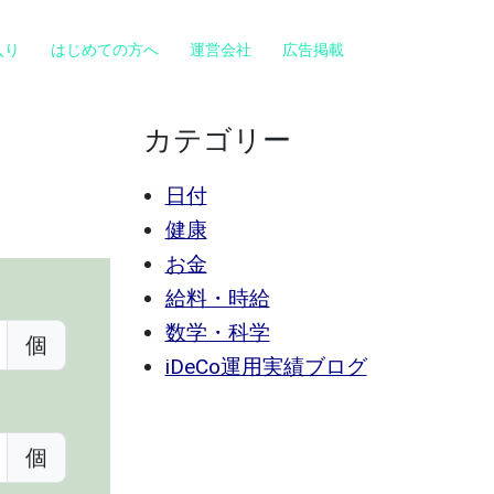
入り
はじめての方へ
運営会社
広告掲載
カテゴリー
日付
健康
お金
給料・時給
数学・科学
個
iDeCo運用実績ブログ
個