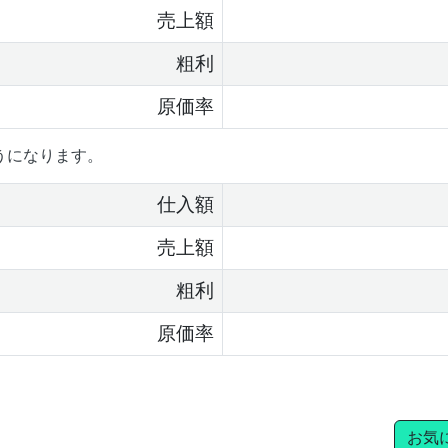
売上額
粗利
原価率
うになります。
仕入額
売上額
粗利
原価率
お気