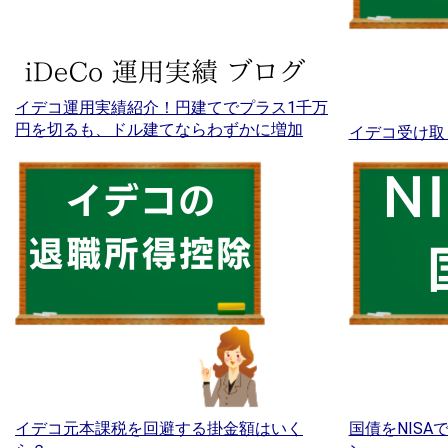
イデコ運用実績紹介！円建てでプラス1千万
円を切るも、ドル建てならわずかに増加
イデコ受け取
イデコ元本課税を回避する掛金額はいく
国債をNIS