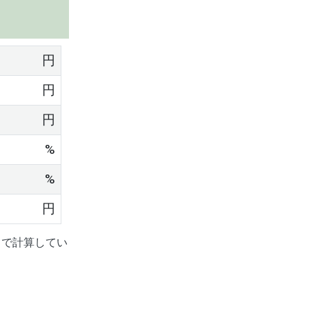
円
円
円
%
%
円
」で計算してい