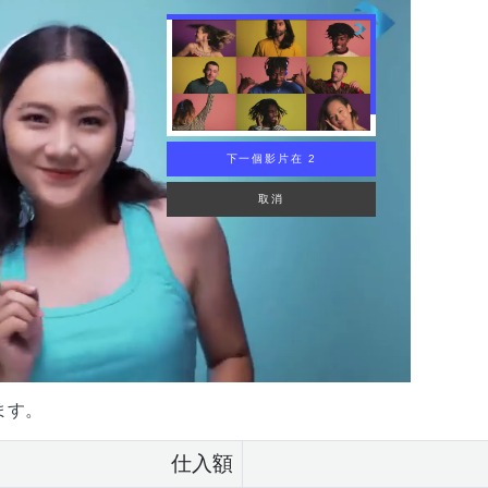
下一個影片在 1
取消
ます。
仕入額