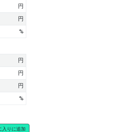
円
円
%
円
円
円
%
に入りに追加