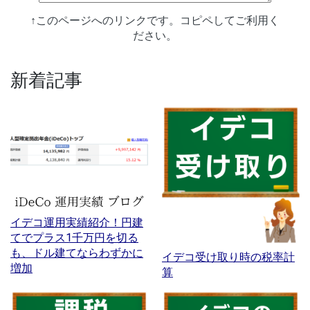
↑このページへのリンクです。コピペしてご利用く
ださい。
新着記事
イデコ運用実績紹介！円建
てでプラス1千万円を切る
も、ドル建てならわずかに
イデコ受け取り時の税率計
増加
算