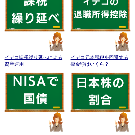
イデコ課税繰り延べによる
イデコ元本課税を回避する
資産運用
掛金額はいくら？