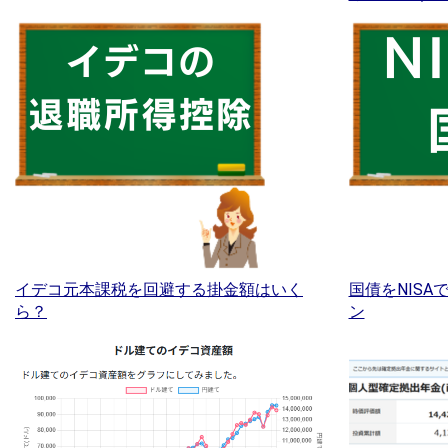
イデコ元本課税を回避する掛金額はいく
国債をNIS
ら？
ン