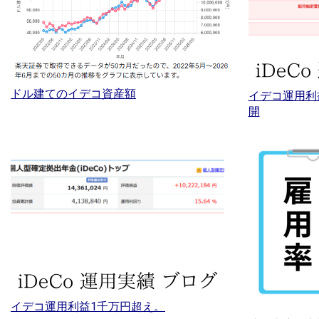
ドル建てのイデコ資産額
イデコ運用利
開
イデコ運用利益1千万円超え。