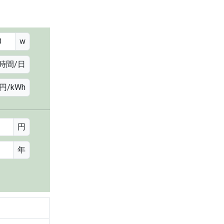
w
時間/日
円/kWh
円
年