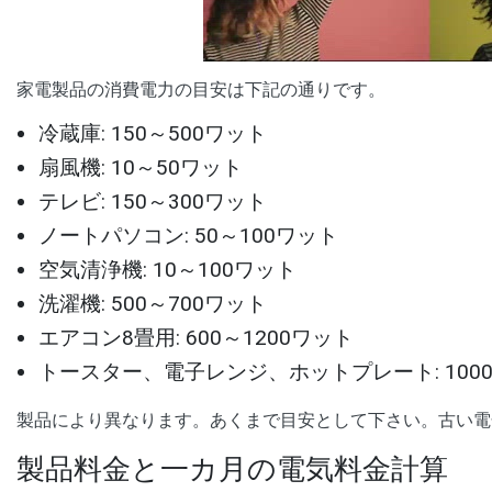
00:00
/
01:05
[ TRUVID ] PE
家電製品の消費電力の目安は下記の通りです。
冷蔵庫: 150～500ワット
扇風機: 10～50ワット
テレビ: 150～300ワット
ノートパソコン: 50～100ワット
空気清浄機: 10～100ワット
洗濯機: 500～700ワット
エアコン8畳用: 600～1200ワット
トースター、電子レンジ、ホットプレート: 1000
製品により異なります。あくまで目安として下さい。古い電
製品料金と一カ月の電気料金計算