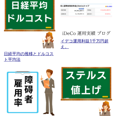
イデコ運用利益1千万円超
え。
日経平均の推移とドルコス
ト平均法