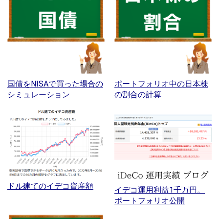
国債をNISAで買った場合の
ポートフォリオ中の日本株
シミュレーション
の割合の計算
ドル建てのイデコ資産額
イデコ運用利益1千万円。
ポートフォリオ公開