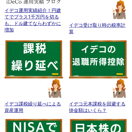
イデコ運用実績紹介！円建
てでプラス1千万円を切る
も、ドル建てならわずかに
イデコ受け取り時の税率計
増加
算
イデコ課税繰り延べによる
イデコ元本課税を回避する
資産運用
掛金額はいくら？