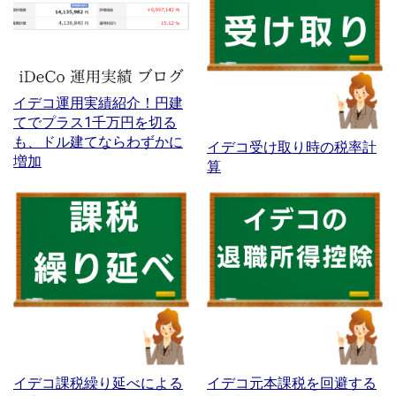
イデコ運用実績紹介！円建
てでプラス1千万円を切る
も、ドル建てならわずかに
イデコ受け取り時の税率計
増加
算
イデコ課税繰り延べによる
イデコ元本課税を回避する