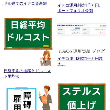
ドル建てのイデコ資産額
イデコ運用利益1千万円。
ポートフォリオ公開
イデコ運用利益1千万円超
え。
日経平均の推移とドルコス
ト平均法