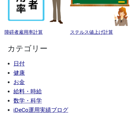
障碍者雇用率計算
ステルス値上げ計算
カテゴリー
日付
健康
お金
給料・時給
数学・科学
iDeCo運用実績ブログ