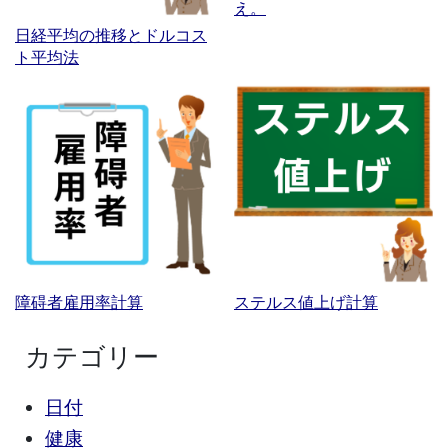
え。
日経平均の推移とドルコス
ト平均法
障碍者雇用率計算
ステルス値上げ計算
カテゴリー
日付
健康