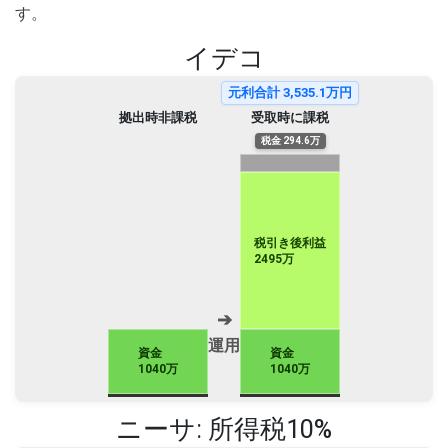
す。
イデコ
元利合計
3,535.1
万円
拠出時非課税
受取時に課税
税金 294.6万
税引き後利益
2495万
➔
運用
資金
資金
1040万
1040万
ニーサ: 所得税10%