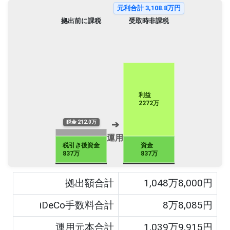
元利合計
3,108.8
万円
拠出前に課税
受取時非課税
利益
2272万
➔
税金 212.0万
運用
税引き後資金
資金
837万
837万
拠出額合計
1,048
万
8,000
円
iDeCo手数料合計
8
万
8,085
円
運用元本合計
1,039
万
9,915
円