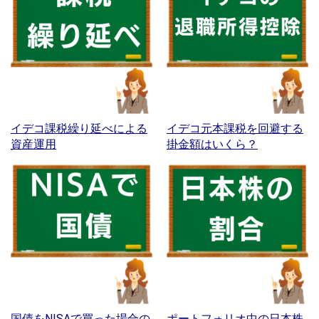
イデコ課税繰り延べによる
イデコ元本課税を回避する
資産運用
掛金額はいくら？
国債をNISAで買った場合の
ポートフォリオ中の日本株