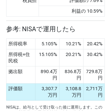
税負担
評価額の
7.69
%
利益の
10.59
%
参考: NISAで運用したら
所得税率
5.105
%
10.21
%
20.42
%
所得税+住
15.105
%
20.21
%
30.42
%
民税
拠出額
890.4
万
836.8
万
729.8
万
円
円
円
評価額
3,307.7
3,108.8
2,711
万
万円
万円
円
NISAは、給与として受け取った後に運用します。この