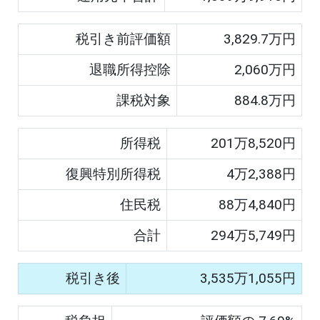
税引き前評価額
3,829.7
万円
退職所得控除
2,060
万円
課税対象
884.8
万円
所得税
201
万
8,520
円
復興特別所得税
4
万
2,388
円
住民税
88
万
4,840
円
合計
294
万
5,749
円
税引き後
3,535
万
1,055
円