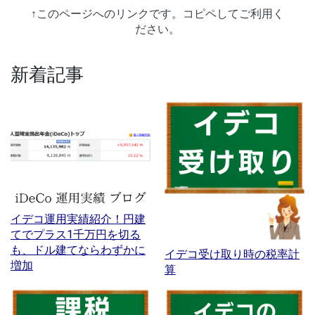
↑このページへのリンクです。コピペしてご利用く
ださい。
新着記事
イデコ運用実績紹介！円建
てでプラス1千万円を切る
も、ドル建てならわずかに
イデコ受け取り時の税率計
増加
算