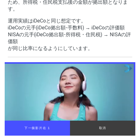
ため、所得税・住民税支払後の金額が拠出額となりま
す。
運用実績はiDeCoと同じ想定です。
iDeCoの元手(iDeCo拠出額-手数料) → iDeCoの評価額
NISAの元手(iDeCo拠出額-所得税・住民税) → NISAの評
価額
が同じ比率になるようにしています。
下一個影片在 1
取消