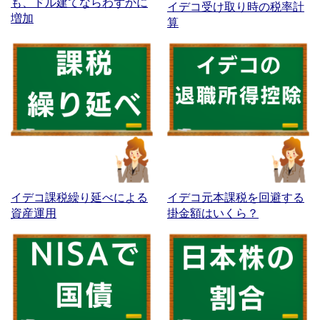
も、ドル建てならわずかに
イデコ受け取り時の税率計
増加
算
イデコ課税繰り延べによる
イデコ元本課税を回避する
資産運用
掛金額はいくら？