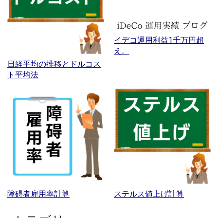
イデコ運用利益1千万円超
え。
日経平均の推移とドルコス
ト平均法
障碍者雇用率計算
ステルス値上げ計算