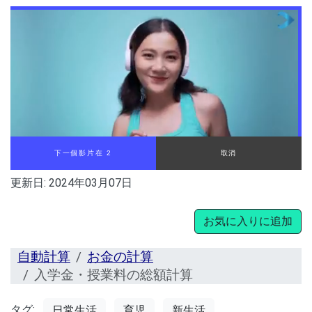
下一個影片在 2
取消
更新日:
2024年03月07日
お気に入りに追加
自動計算
お金の計算
入学金・授業料の総額計算
タグ:
日常生活
育児
新生活