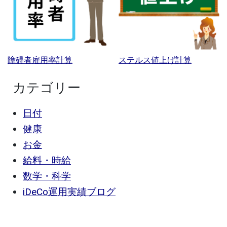
障碍者雇用率計算
ステルス値上げ計算
カテゴリー
日付
健康
お金
給料・時給
数学・科学
iDeCo運用実績ブログ