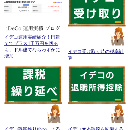
イデコ運用実績紹介！円建
てでプラス1千万円を切る
も、ドル建てならわずかに
イデコ受け取り時の税率計
増加
算
イデコ課税繰り延べによる
イデコ元本課税を回避する