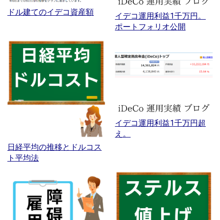
ドル建てのイデコ資産額
イデコ運用利益1千万円。
ポートフォリオ公開
イデコ運用利益1千万円超
え。
日経平均の推移とドルコス
ト平均法