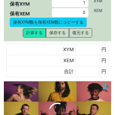
XYM
保有XYM
XEM
保有XEM
保有XYM数を保有XEM数にコピーする
計算する
保存する
復元する
XYM
円
XEM
円
合計
円