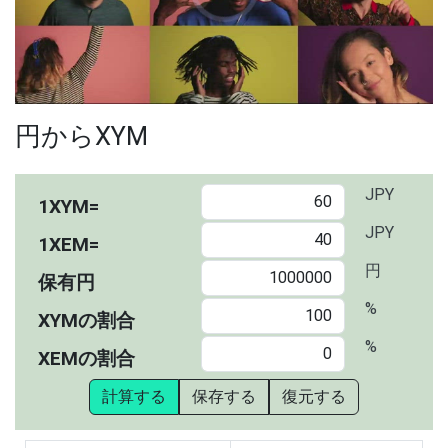
00:00
/
01:05
円からXYM
JPY
1XYM=
JPY
1XEM=
円
保有円
%
XYMの割合
%
XEMの割合
計算する
保存する
復元する