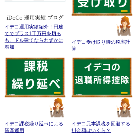
イデコ運用実績紹介！円建
てでプラス1千万円を切る
も、ドル建てならわずかに
イデコ受け取り時の税率計
増加
算
イデコ課税繰り延べによる
イデコ元本課税を回避する
資産運用
掛金額はいくら？