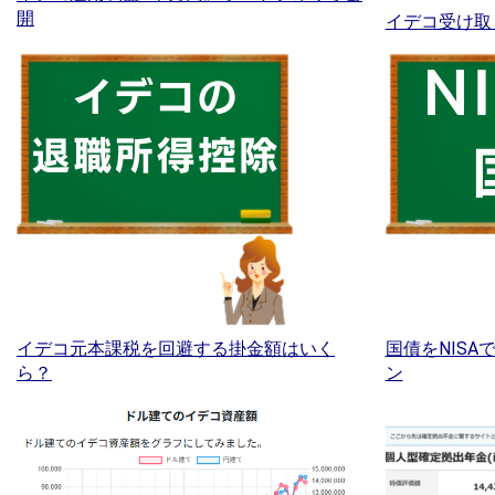
開
イデコ受け取
イデコ元本課税を回避する掛金額はいく
国債をNIS
ら？
ン