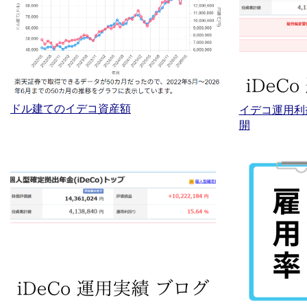
ドル建てのイデコ資産額
イデコ運用利
開