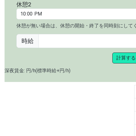
休憩2
休憩が無い場合は、休憩の開始・終了を同時刻にして
時給
計算する
深夜賃金:
円/h(標準時給+
円/h)