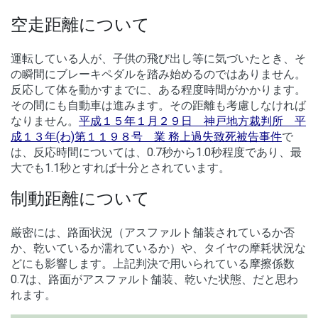
空走距離について
運転している人が、子供の飛び出し等に気づいたとき、そ
の瞬間にブレーキペダルを踏み始めるのではありません。
反応して体を動かすまでに、ある程度時間がかかります。
その間にも自動車は進みます。その距離も考慮しなければ
なりません。
平成１５年１月２９日 神戸地方裁判所 平
成１３年(わ)第１１９８号 業 務上過失致死被告事件
で
は、反応時間については、0.7秒から1.0秒程度であり、最
大でも1.1秒とすれば十分とされています。
制動距離について
厳密には、路面状況（アスファルト舗装されているか否
か、乾いているか濡れているか）や、タイヤの摩耗状況な
どにも影響します。上記判決で用いられている摩擦係数
0.7は、路面がアスファルト舗装、乾いた状態、だと思わ
れます。