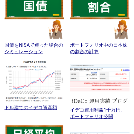
国債をNISAで買った場合の
ポートフォリオ中の日本株
シミュレーション
の割合の計算
ドル建てのイデコ資産額
イデコ運用利益1千万円。
ポートフォリオ公開