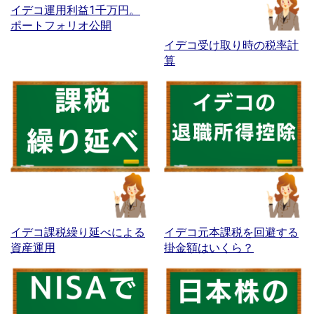
イデコ運用利益1千万円。
ポートフォリオ公開
イデコ受け取り時の税率計
算
イデコ課税繰り延べによる
イデコ元本課税を回避する
資産運用
掛金額はいくら？