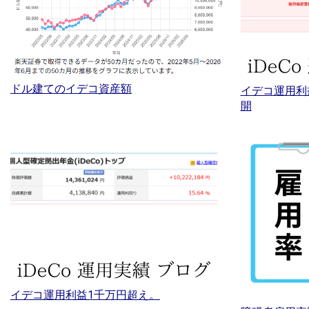
ドル建てのイデコ資産額
イデコ運用利
開
イデコ運用利益1千万円超え。