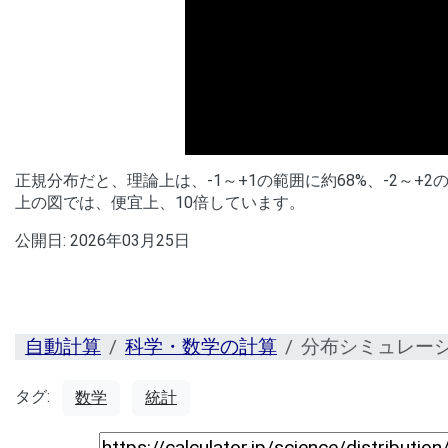
00:00
/
01:05
[ TRUVID ] PE
正規分布だと、理論上は、-1～+1の範囲に約68%、-2～+2
上の図では、便宜上、10倍しています。
公開日:
2026年03月25日
自動計算
科学・数学の計算
分布シミュレー
タグ:
数学
統計