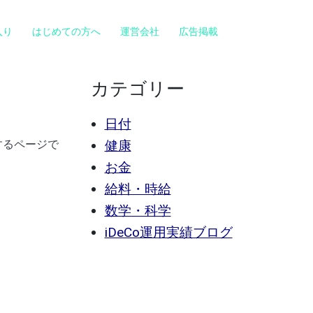
入り
はじめての方へ
運営会社
広告掲載
カテゴリー
日付
するページで
健康
お金
給料・時給
数学・科学
iDeCo運用実績ブログ