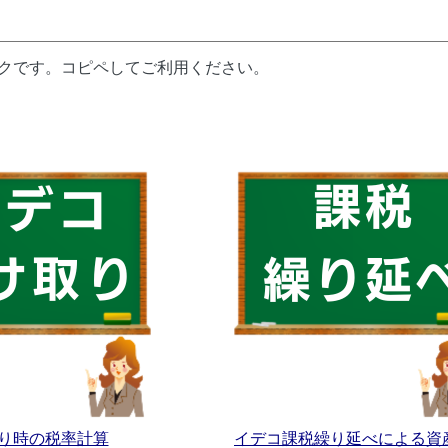
ンクです。コピペしてご利用ください。
り時の税率計算
イデコ課税繰り延べによる資