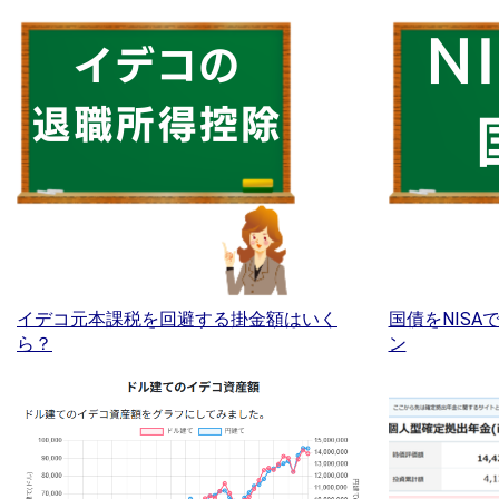
イデコ元本課税を回避する掛金額はいく
国債をNIS
ら？
ン