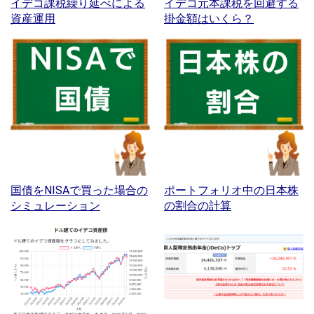
イデコ課税繰り延べによる
イデコ元本課税を回避する
資産運用
掛金額はいくら？
国債をNISAで買った場合の
ポートフォリオ中の日本株
シミュレーション
の割合の計算