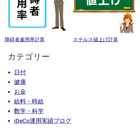
障碍者雇用率計算
ステルス値上げ計算
カテゴリー
日付
健康
お金
給料・時給
数学・科学
iDeCo運用実績ブログ