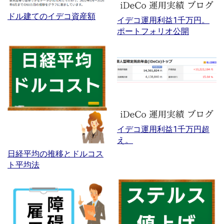
ドル建てのイデコ資産額
イデコ運用利益1千万円。
ポートフォリオ公開
イデコ運用利益1千万円超
え。
日経平均の推移とドルコス
ト平均法