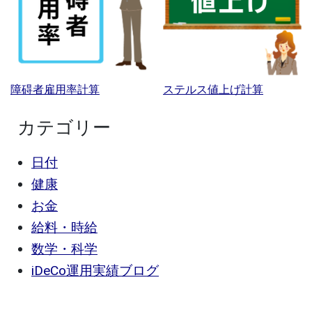
障碍者雇用率計算
ステルス値上げ計算
カテゴリー
日付
健康
お金
給料・時給
数学・科学
iDeCo運用実績ブログ