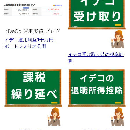
イデコ運用利益1千万円。
ポートフォリオ公開
イデコ受け取り時の税率計
算