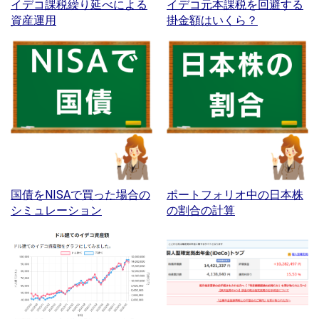
イデコ課税繰り延べによる
イデコ元本課税を回避する
資産運用
掛金額はいくら？
国債をNISAで買った場合の
ポートフォリオ中の日本株
シミュレーション
の割合の計算