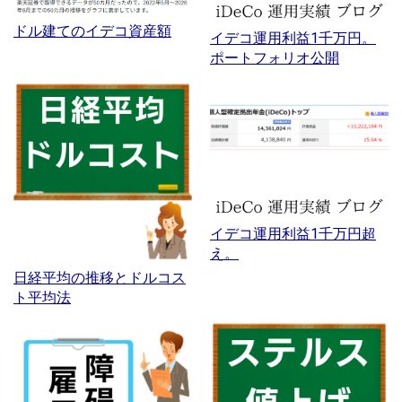
ドル建てのイデコ資産額
イデコ運用利益1千万円。
ポートフォリオ公開
イデコ運用利益1千万円超
え。
日経平均の推移とドルコス
ト平均法