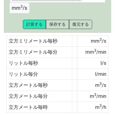
3
mm
/s
計算する
保存する
復元する
3
立方ミリメートル毎秒
mm
/s
3
立方ミリメートル毎分
mm
/min
リットル毎秒
l/s
リットル毎分
l/min
3
立方メートル毎秒
m
/s
3
立方メートル毎分
m
/min
3
立方メートル毎時
m
/h