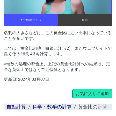
下一個影片在 1
取消
名刺の大きさなどは、この黄金比に近い比率になっている
ことが多いです。
上では、黄金比の他、白銀比(1 : √2)、またウェブサイトで
良く使う16:9, 4:3も計算します。
※端数の処理の都合上、上記の黄金比計算式の結果は、完
全な黄金比ではなくて近似値となります。
更新日:
2024年03月07日
お気に入りに追加
自動計算
科学・数学の計算
黄金比の計算