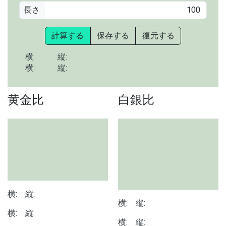
長さ
計算する
保存する
復元する
横:
縦:
横:
縦:
黄金比
白銀比
横:
縦:
横:
縦:
横:
縦:
横:
縦: