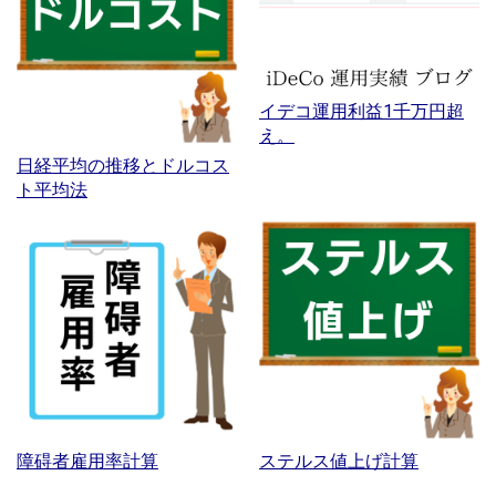
イデコ運用利益1千万円超
え。
日経平均の推移とドルコス
ト平均法
障碍者雇用率計算
ステルス値上げ計算