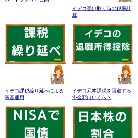
イデコ受け取り時の税率計
算
イデコ課税繰り延べによる
イデコ元本課税を回避する
資産運用
掛金額はいくら？