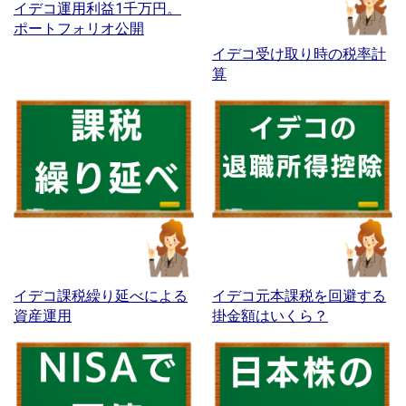
イデコ運用利益1千万円。
ポートフォリオ公開
イデコ受け取り時の税率計
算
イデコ課税繰り延べによる
イデコ元本課税を回避する
資産運用
掛金額はいくら？