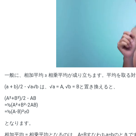
00:00
/
01:05
[ TRUVID ] PE
一般に、相加平均 ≥ 相乗平均が成り立ちます。平均を取る
(a + b)/2 - √a√b は、√a = A, √b = Bと置き換えると、
(A²+B²)/2 - AB
=½(A²+B²-2AB)
=½(A-B)
²≥0
となります。
相加平均 = 相乗平均となるのは、A=Bすなわちa=bのときで