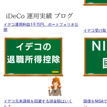
イデコ運用利益1千万円。ポートフォリオ公
開
イデコ受け取
イデコ元本課税を回避する掛金額はいく
国債をNIS
ら？
ン