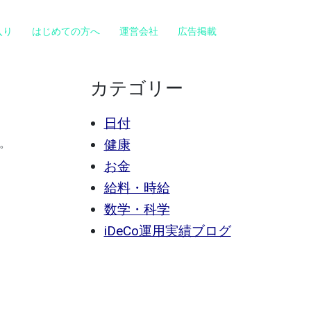
入り
はじめての方へ
運営会社
広告掲載
カテゴリー
日付
。
健康
お金
給料・時給
数学・科学
iDeCo運用実績ブログ