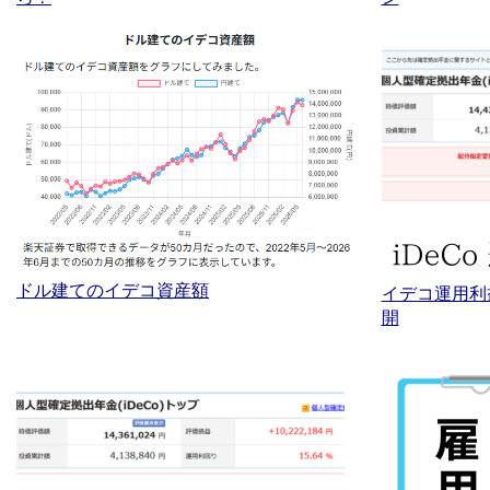
ドル建てのイデコ資産額
イデコ運用利
開