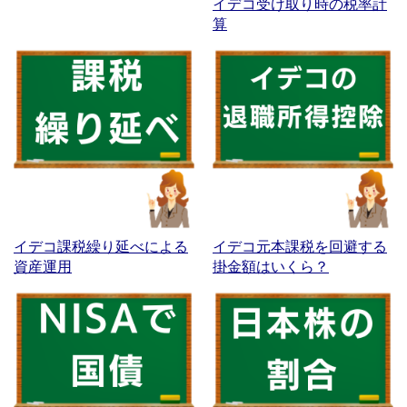
イデコ受け取り時の税率計
算
イデコ課税繰り延べによる
イデコ元本課税を回避する
資産運用
掛金額はいくら？