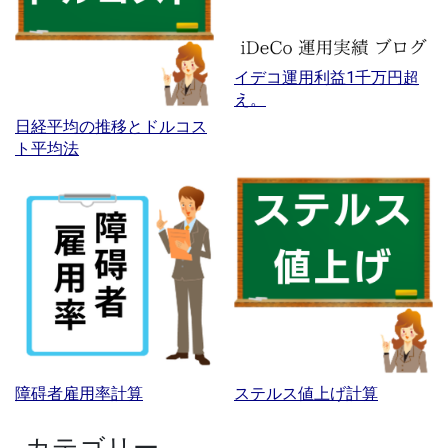
イデコ運用利益1千万円超
え。
日経平均の推移とドルコス
ト平均法
障碍者雇用率計算
ステルス値上げ計算