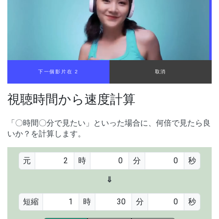
下一個影片在 2
取消
視聴時間から速度計算
「〇時間〇分で見たい」といった場合に、何倍で見たら良
いか？を計算します。
元
時
分
秒
⇓
短縮
時
分
秒